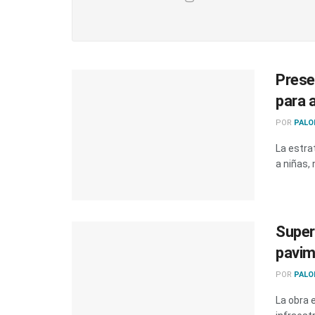
Prese
para 
POR
PALO
La estra
a niñas,
Super
pavim
POR
PALO
La obra e