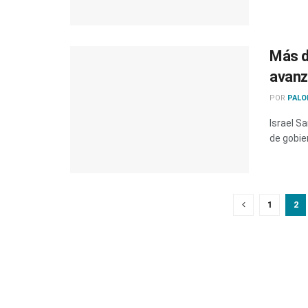
Más d
avanz
POR
PALO
Israel S
de gobie
1
2