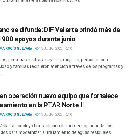
ructura urbana de la colonia Buenos Aires.
eno se difunde: DIF Vallarta brindó más de
l 900 apoyos durante junio
MA ROCÍO GUEVARA
15 JULIO, 2026
0
iños, personas adultas mayores, mujeres, personas con
idad y familias recibieron atención a través de los programas y
..
 en operación nuevo equipo que fortalece
neamiento en la PTAR Norte II
MA ROCÍO GUEVARA
13 JULIO, 2026
0
allarta concluyó la instalación del primer soplador de dos
dos para modernizar el tratamiento de aguas residuales.