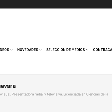
IDEOS
NOVEDADES
SELECCIÓN DE MEDIOS
CONTRACA
uevara
ovisual. Presentadora radial y televisiva. Licenciada en Ciencias de la