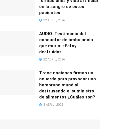
formaciones y vida artificial
en la sangre de estos
pacientes
22 ABRIL, 2026
AUDIO: Testimonio del
conductor de ambulancia
que murió: «Estoy
destruido»
22 ABRIL, 2026
Trece naciones firman un
acuerdo para provocar una
hambruna mundial
destruyendo el suministro
de alimentos ¿Cuáles son?
3 ABRIL, 2026