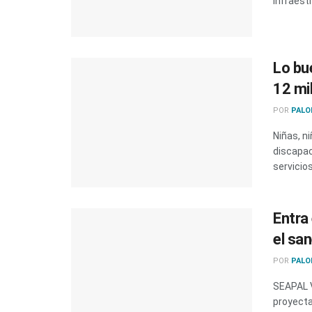
infraest
Lo bu
12 mi
POR
PALO
Niñas, n
discapac
servicios.
Entra
el sa
POR
PALO
SEAPAL V
proyecta