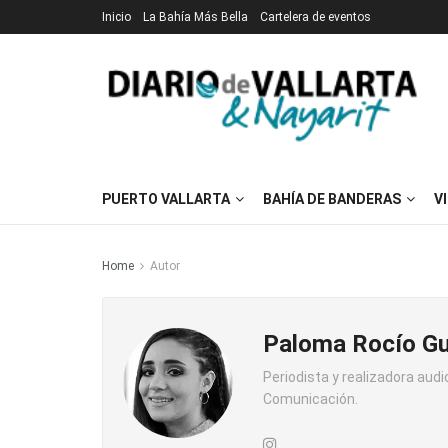
Inicio
La Bahía Más Bella
Cartelera de eventos
PUERTO VALLARTA
BAHÍA DE BANDERAS
V
Home
Autor
Paloma Rocío G
Periodista y realizadora audi
Comunicación.