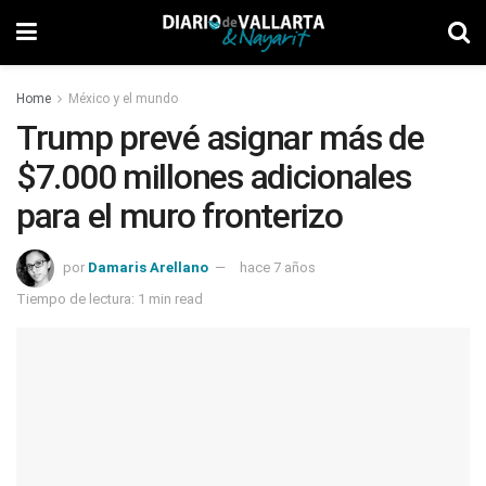
Home
México y el mundo
Trump prevé asignar más de
$7.000 millones adicionales
para el muro fronterizo
por
Damaris Arellano
hace 7 años
Tiempo de lectura: 1 min read