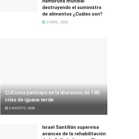
hambruna mundial
destruyendo el suministro
de alimentos ¿Cuáles son?
3 ABRIL, 2026
CUCosta participó en la liberación de 180
crías de iguana verde
5 AGOSTO, 2026
Israel Santillán supervisa
avances de la rehabilitación