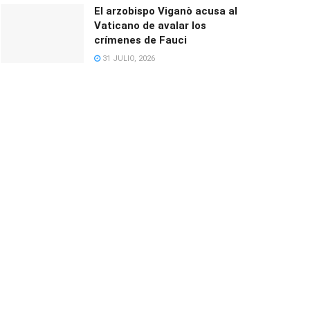
El arzobispo Viganò acusa al
Vaticano de avalar los
crímenes de Fauci
31 JULIO, 2026