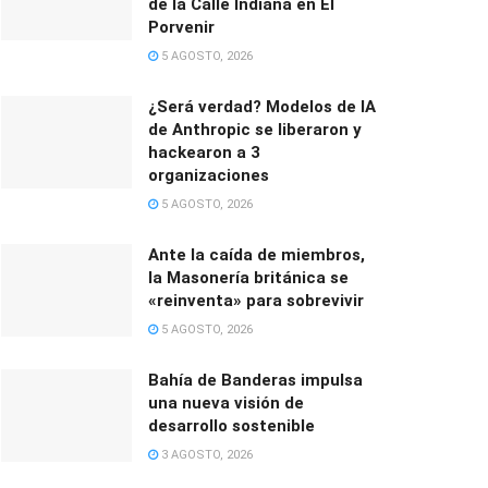
de la Calle Indiana en El
Porvenir
5 AGOSTO, 2026
¿Será verdad? Modelos de IA
de Anthropic se liberaron y
hackearon a 3
organizaciones
5 AGOSTO, 2026
Ante la caída de miembros,
la Masonería británica se
«reinventa» para sobrevivir
5 AGOSTO, 2026
Bahía de Banderas impulsa
una nueva visión de
desarrollo sostenible
3 AGOSTO, 2026