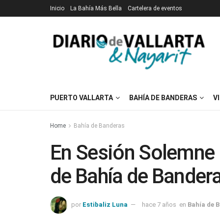
Inicio
La Bahía Más Bella
Cartelera de eventos
PUERTO VALLARTA
BAHÍA DE BANDERAS
V
Home
Bahía de Banderas
En Sesión Solemne p
de Bahía de Bander
por
Estibaliz Luna
hace 7 años
en
Bahía de 