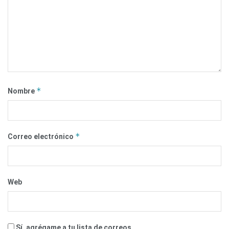
*
Nombre
*
Correo electrónico
Web
Sí, agrégame a tu lista de correos.