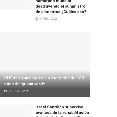
hambruna mundial
destruyendo el suministro
de alimentos ¿Cuáles son?
3 ABRIL, 2026
CUCosta participó en la liberación de 180
crías de iguana verde
5 AGOSTO, 2026
Israel Santillán supervisa
avances de la rehabilitación