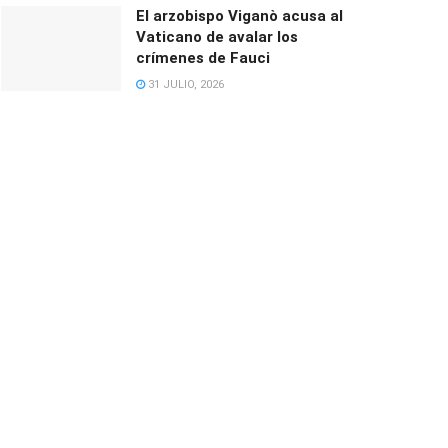
El arzobispo Viganò acusa al
Vaticano de avalar los
crímenes de Fauci
31 JULIO, 2026