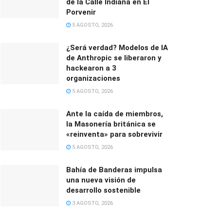
de la Calle Indiana en El
Porvenir
5 AGOSTO, 2026
¿Será verdad? Modelos de IA
de Anthropic se liberaron y
hackearon a 3
organizaciones
5 AGOSTO, 2026
Ante la caída de miembros,
la Masonería británica se
«reinventa» para sobrevivir
5 AGOSTO, 2026
Bahía de Banderas impulsa
una nueva visión de
desarrollo sostenible
3 AGOSTO, 2026