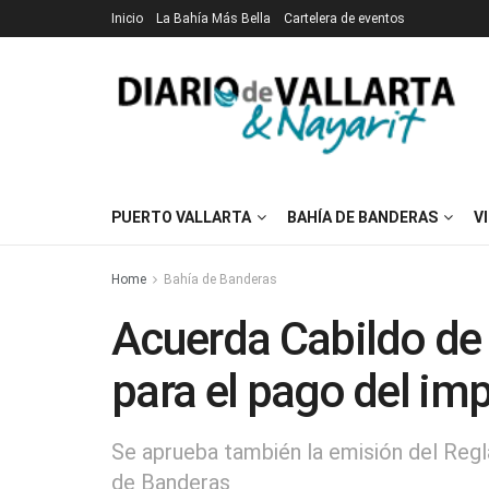
Inicio
La Bahía Más Bella
Cartelera de eventos
PUERTO VALLARTA
BAHÍA DE BANDERAS
V
Home
Bahía de Banderas
Acuerda Cabildo de
para el pago del im
Se aprueba también la emisión del Regl
de Banderas