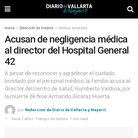
Home
Selección de medios
Medios estatales
Acusan de negligencia médica
al director del Hospital General
42
A pesar de reconocer y agradecer el cuidado
brindado por el personal médico, la familia acusa al
director del centro de salud, Humberto Valdivia, por
la muerte de Noe Armando Alcaraz Huerta.
por
Redaccion de Diario de Vallarta y Nayarit
hace 2 años
Tiempo de lectura: 1 min read