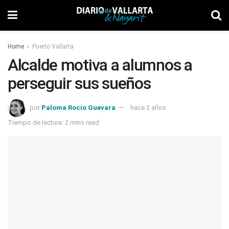
Home
Puerto Vallarta
Alcalde motiva a alumnos a
perseguir sus sueños
por
Paloma Rocío Guevara
hace 2 años
Tiempo de lectura: 2 mins read