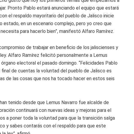
cho gusto que hoy los primeros temas que empezamos a
bajar. Pronto Pablo estará anunciando el equipo que estará
con el respaldo mayoritario del pueblo de Jalisco inicie
 estado, en un escenario complejo, pero yo creo que
 necesita para hacerlo bien”, manifestó Alfaro Ramírez.
ompromiso de trabajar en beneficio de los jaliscienses y
 ley. Alfaro Ramírez felicitó personalmente a Lemus
el órgano electoral el pasado domingo. “Felicidades Pablo
l final de cuentas la voluntad del pueblo de Jalisco es
has de las cosas que nos ha tocado hacer en estos seis
 han tenido desde que Lemus Navarro fue alcalde de
oración continuará con nuevas ideas y mejoras para el
os a poner toda la voluntad para que la transición salga
isco y sabes contarás con el respaldo para que este
a ley”, afirmó.