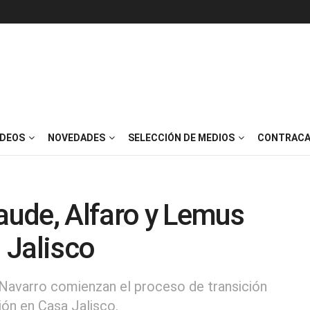
IDEOS
NOVEDADES
SELECCIÓN DE MEDIOS
CONTRACA
raude, Alfaro y Lemus
n Jalisco
Navarro comienzan el proceso de transición
ión en Casa Jalisco.