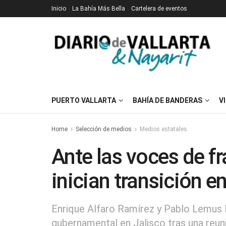
Inicio
La Bahía Más Bella
Cartelera de eventos
PUERTO VALLARTA
BAHÍA DE BANDERAS
V
Home
Selección de medios
Medios estatales
Ante las voces de f
inician transición e
Enrique Alfaro Ramírez y Pablo Lemus 
gubernamental en Jalisco tras una reun