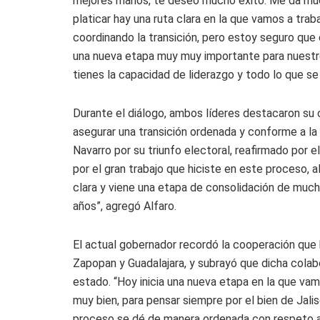
mejores manos, te deseo mucho éxito. Me da mu
platicar hay una ruta clara en la que vamos a tra
coordinando la transición, pero estoy seguro que 
una nueva etapa muy muy importante para nuestro
tienes la capacidad de liderazgo y todo lo que se
Durante el diálogo, ambos líderes destacaron su c
asegurar una transición ordenada y conforme a la
Navarro por su triunfo electoral, reafirmado por 
por el gran trabajo que hiciste en este proceso, a
clara y viene una etapa de consolidación de muc
años”, agregó Alfaro.
El actual gobernador recordó la cooperación que
Zapopan y Guadalajara, y subrayó que dicha colab
estado. “Hoy inicia una nueva etapa en la que vam
muy bien, para pensar siempre por el bien de Jal
proceso se dé de manera ordenada con respeto a l