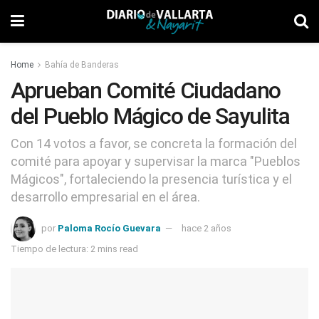
Home
Bahía de Banderas
Aprueban Comité Ciudadano
del Pueblo Mágico de Sayulita
Con 14 votos a favor, se concreta la formación del
comité para apoyar y supervisar la marca "Pueblos
Mágicos", fortaleciendo la presencia turística y el
desarrollo empresarial en el área.
por
Paloma Rocío Guevara
hace 2 años
Tiempo de lectura: 2 mins read