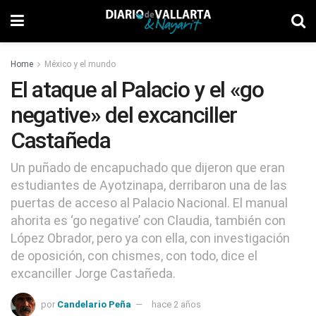
Home
México y el mundo
El ataque al Palacio y el «go
negative» del excanciller
Castañeda
Un puñado de encapuchado que dijeron que eran
estudiantes de Ayotzinapa, derribaron una de las
puertas de acceso al Palacio Nacional. El manual
ahorita es ‘go negative’ con Claudia, también con
López Obrador, pero ya con ella, con investigación
de oposición, con chismes, con todo, dice el
excanciller Jorge Castañeda.
por
Candelario Peña
hace 2 años