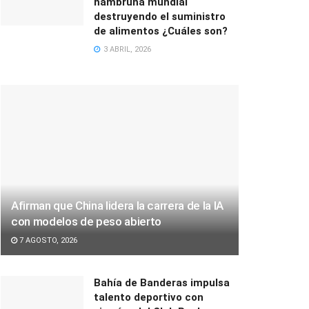
hambruna mundial
destruyendo el suministro
de alimentos ¿Cuáles son?
3 ABRIL, 2026
Afirman que China lidera la carrera de la IA
con modelos de peso abierto
7 AGOSTO, 2026
Bahía de Banderas impulsa
talento deportivo con