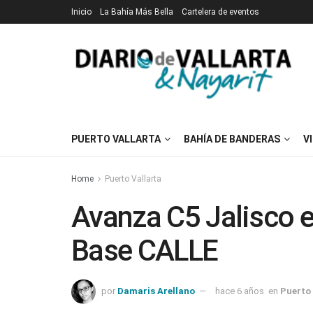
Inicio
La Bahía Más Bella
Cartelera de eventos
PUERTO VALLARTA
BAHÍA DE BANDERAS
V
Home
Puerto Vallarta
Avanza C5 Jalisco e
Base CALLE
por
Damaris Arellano
hace 6 años
en
Puerto 