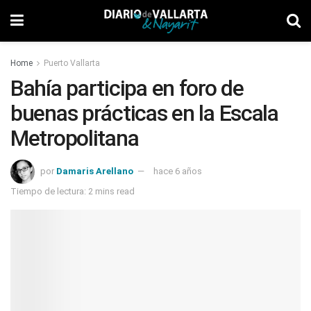
Home
Puerto Vallarta
Bahía participa en foro de
buenas prácticas en la Escala
Metropolitana
por
Damaris Arellano
hace 6 años
Tiempo de lectura: 2 mins read