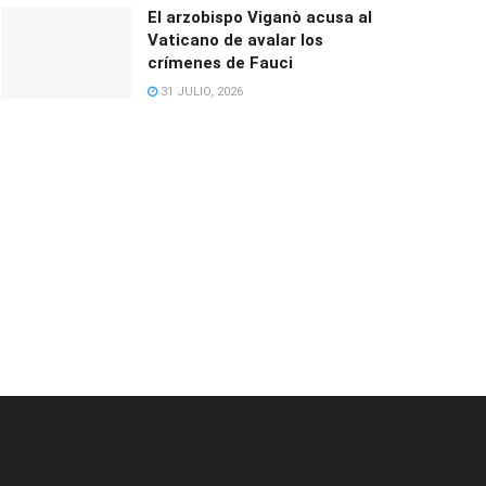
El arzobispo Viganò acusa al
Vaticano de avalar los
crímenes de Fauci
31 JULIO, 2026