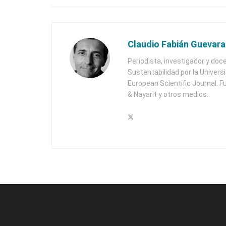
Claudio Fabián Guevara
Periodista, investigador y doc
Sustentabilidad por la Univers
European Scientific Journal. F
& Nayarit y otros medios.