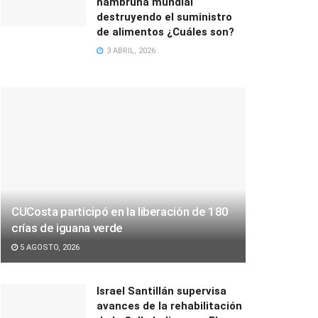
hambruna mundial
destruyendo el suministro
de alimentos ¿Cuáles son?
3 ABRIL, 2026
CUCosta participó en la liberación de 180
crías de iguana verde
5 AGOSTO, 2026
Israel Santillán supervisa
avances de la rehabilitación