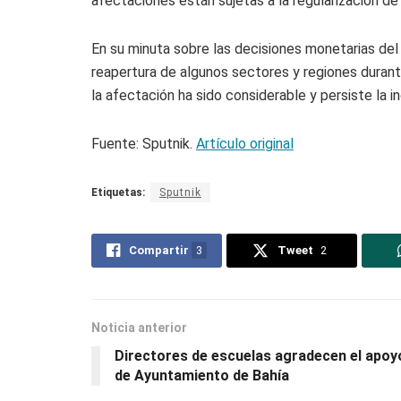
afectaciones están sujetas a la regularización de 
En su minuta sobre las decisiones monetarias del j
reapertura de algunos sectores y regiones durant
la afectación ha sido considerable y persiste la i
Fuente: Sputnik.
Artículo original
Etiquetas:
Sputnik
Compartir
3
Tweet
2
Noticia anterior
Directores de escuelas agradecen el apoy
de Ayuntamiento de Bahía