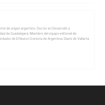
ente de origen argentino. Doctor en Desarrollo y
idad de Guadalajara. Miembro del equipo editorial de
undador de El Nuevo Cronista de Argentina, Diario de Vallarta