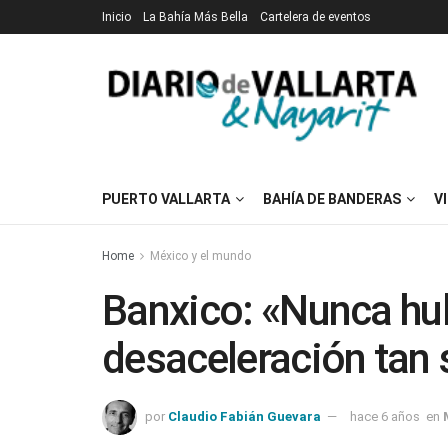
Inicio
La Bahía Más Bella
Cartelera de eventos
PUERTO VALLARTA
BAHÍA DE BANDERAS
V
Home
México y el mundo
Banxico: «Nunca hu
desaceleración tan 
por
Claudio Fabián Guevara
hace 6 años
en