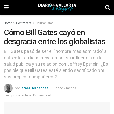
Home
Contracara
Columnistas
Cómo Bill Gates cayó en
desgracia entre los globalistas
Bill Gates pasó de ser el “hombre más admirado” a
enfrentar críticas severas por su influencia en la
salud pública y su relación con Jeffrey Epstein. ¿Es
posible que Bill Gates esté siendo sacrificado por
sus propios compañeros?
por
Israel Hernández
hace 2 meses
Tiempo de lectura: 15 mins read