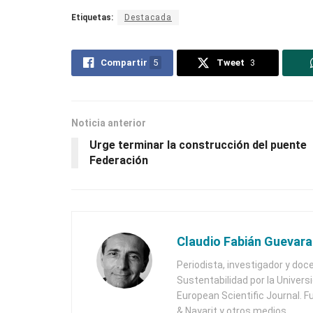
Etiquetas:
Destacada
Compartir
5
Tweet
3
Noticia anterior
Urge terminar la construcción del puente
Federación
Claudio Fabián Guevara
Periodista, investigador y doc
Sustentabilidad por la Univers
European Scientific Journal. F
& Nayarit y otros medios.