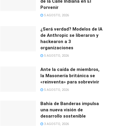
de la Calle Indiana en El
Porvenir
5 AGOSTO, 2026
¿Será verdad? Modelos de IA
de Anthropic se liberaron y
hackearon a 3
organizaciones
5 AGOSTO, 2026
Ante la caída de miembros,
la Masonería británica se
«reinventa» para sobrevivir
5 AGOSTO, 2026
Bahía de Banderas impulsa
una nueva visión de
desarrollo sostenible
3 AGOSTO, 2026