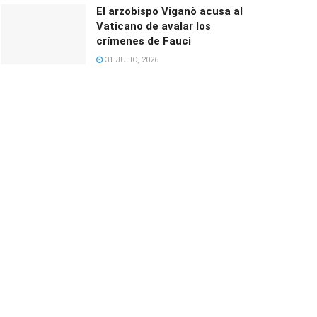
El arzobispo Viganò acusa al
Vaticano de avalar los
crímenes de Fauci
31 JULIO, 2026