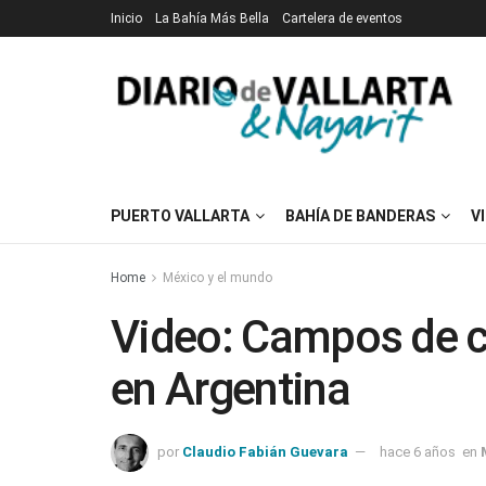
Inicio
La Bahía Más Bella
Cartelera de eventos
PUERTO VALLARTA
BAHÍA DE BANDERAS
V
Home
México y el mundo
Video: Campos de c
en Argentina
por
Claudio Fabián Guevara
hace 6 años
en