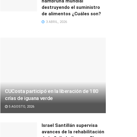
hambruna mundial
destruyendo el suministro
de alimentos ¿Cuáles son?
3 ABRIL, 2026
CUCosta participó en la liberación de 180
crías de iguana verde
5 AGOSTO, 2026
Israel Santillán supervisa
avances de la rehabilitación