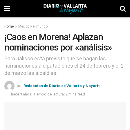
Home
México y el mundo
¡Caos en Morena! Aplazan
nominaciones por «análisis»
Para Jalisco está previsto que se hagan las
nominaciones a diputaciones el 24 de febrero y el 2
de marzo las alcaldías.
por
Redaccion de Diario de Vallarta y Nayarit
hace 3 años
Tiempo de lectura: 2 mins read