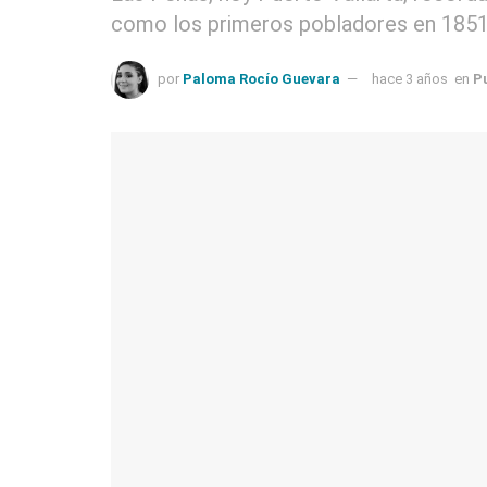
como los primeros pobladores en 1851
por
Paloma Rocío Guevara
hace 3 años
en
P