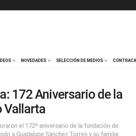
IDEOS
NOVEDADES
SELECCIÓN DE MEDIOS
CONTRACA
a: 172 Aniversario de la
 Vallarta
raron el 172º aniversario de la fundación de
ando a Guadalupe Sánchez Torres y su familia