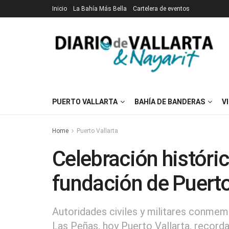
Inicio
La Bahía Más Bella
Cartelera de eventos
PUERTO VALLARTA
BAHÍA DE BANDERAS
V
Home
Puerto Vallarta
Celebración históric
fundación de Puerto
Autoridades civiles y militares conmemo
Las Peñas, hoy Puerto Vallarta, record