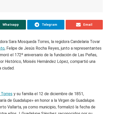
Whatsapp
Telegram
Email
dora Sara Mosqueda Torres, la regidora Candelaria Tovar
nto
, Felipe de Jesús Rocha Reyes, junto a representantes
emoró el 172º aniversario de la fundación de Las Peñas,
dor Histórico, Moisés Hernández López, compartió una
a ciudad.
 Torres
y su familia el 12 de diciembre de 1851,
ría de Guadalupe» en honor a la Virgen de Guadalupe.
to Vallarta, ya como municipio, formalizó la fecha de
entre ellos J. Guadalupe Sánchez, reconocidos por su