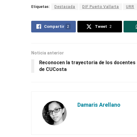
Etiquetas:
Destacada
DIF Puerto Vallarta
URR
Compartir
2
Tweet
2
Noticia anterior
Reconocen la trayectoria de los docentes
de CUCosta
Damaris Arellano