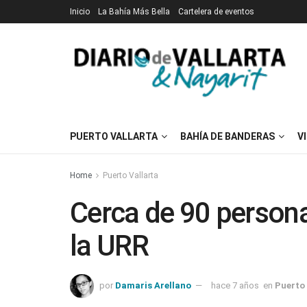
Inicio
La Bahía Más Bella
Cartelera de eventos
PUERTO VALLARTA
BAHÍA DE BANDERAS
V
Home
Puerto Vallarta
Cerca de 90 persona
la URR
por
Damaris Arellano
hace 7 años
en
Puerto 