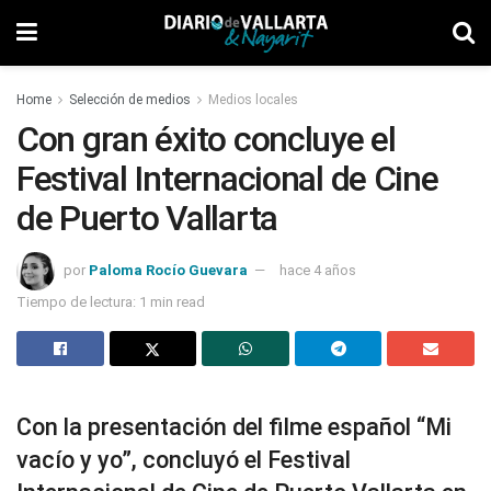
Home
Selección de medios
Medios locales
Con gran éxito concluye el
Festival Internacional de Cine
de Puerto Vallarta
por
Paloma Rocío Guevara
hace 4 años
Tiempo de lectura: 1 min read
Con la presentación del filme español “Mi
vacío y yo”, concluyó el Festival