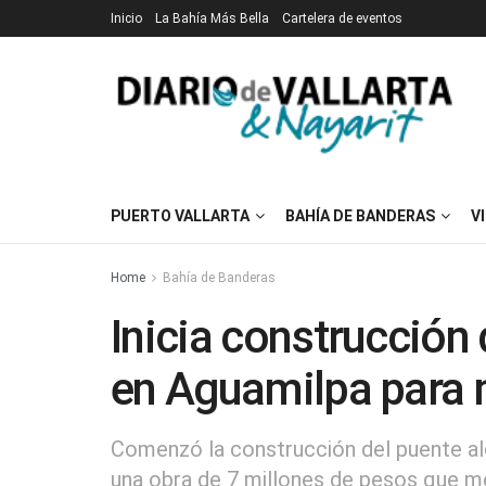
Inicio
La Bahía Más Bella
Cartelera de eventos
PUERTO VALLARTA
BAHÍA DE BANDERAS
V
Home
Bahía de Banderas
Inicia construcción 
en Aguamilpa para 
Comenzó la construcción del puente al
una obra de 7 millones de pesos que me