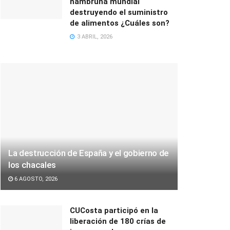
hambruna mundial
destruyendo el suministro
de alimentos ¿Cuáles son?
3 ABRIL, 2026
La destrucción de España y el gobierno de
los chacales
6 AGOSTO, 2026
CUCosta participó en la
liberación de 180 crías de