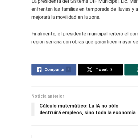
La presidenta del Sistema DIF Municipal, Lic. Mar
enfrentan las familias en temporada de lluvias y a
mejorará la movilidad en la zona.
Finalmente, el presidente municipal reiteró el co
región serrana con obras que garanticen mayor seg
Compartir
4
Tweet
3
Noticia anterior
Cálculo matemático: La IA no sólo
destruirá empleos, sino toda la economía