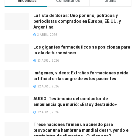
Tendencias
Comentarios
Última
La lista de Soros: Uno por uno, políticos y
periodistas comprados en Europa, EE.UU. y
Argentina
3 ABRIL, 2026
Los gigantes farmacéuticos se posicionan para
la ola de turbocáncer
23 ABRIL, 2026
Imágenes, videos: Extrañas formaciones y vida
artificial en la sangre de estos pacientes
22 ABRIL, 2026
AUDIO: Testimonio del conductor de
ambulancia que murió: «Estoy destruido»
22 ABRIL, 2026
Trece naciones firman un acuerdo para
provocar una hambruna mundial destruyendo el
suministro de alimentos ¿Cuáles son?