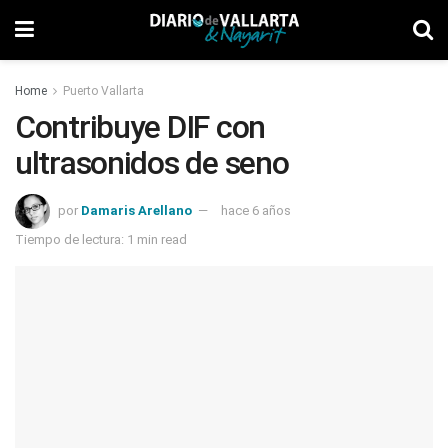
Home
Puerto Vallarta
Contribuye DIF con
ultrasonidos de seno
por
Damaris Arellano
hace 6 años
Tiempo de lectura: 1 min read