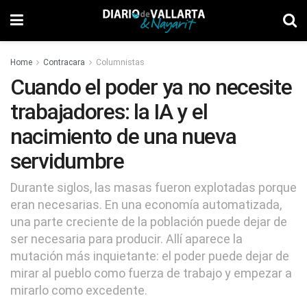
Home
Contracara
Columnistas
Cuando el poder ya no necesite
trabajadores: la IA y el
nacimiento de una nueva
servidumbre
Durante siglos, las masas fueron explotadas porque
eran necesarias. En una economía automatizada,
una parte creciente de la población puede dejar de
ser necesaria para producir. Allí aparece la
mutación más inquietante: el poder puede dejar de
mirar al pueblo como fuerza de trabajo y empezar a
mirarlo como excedente.