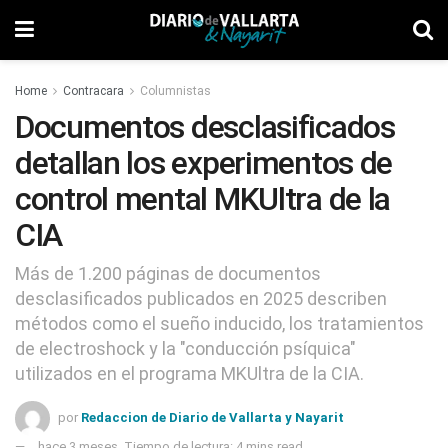
Home
Contracara
Columnistas
Documentos desclasificados
detallan los experimentos de
control mental MKUltra de la
CIA
Más de 1.200 páginas de documentos
desclasificados publicados en 2025 describen
métodos como el sueño inducido, los tratamientos
de electroshock y la "conducción psíquica"
utilizados en el programa MKUltra de la CIA.
por
Redaccion de Diario de Vallarta y Nayarit
hace 3 meses
Tiempo de lectura: 4 mins read