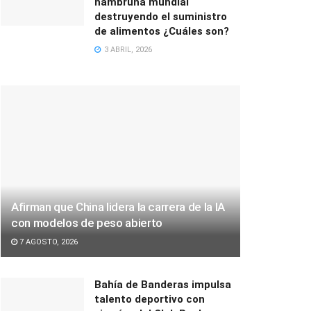
hambruna mundial
destruyendo el suministro
de alimentos ¿Cuáles son?
3 ABRIL, 2026
Afirman que China lidera la carrera de la IA
con modelos de peso abierto
7 AGOSTO, 2026
Bahía de Banderas impulsa
talento deportivo con