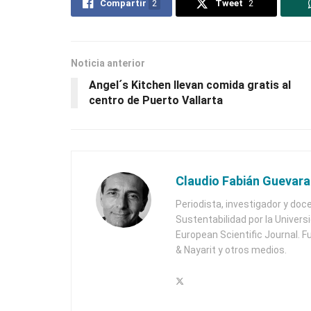
Compartir
2
Tweet
2
Noticia anterior
Angel´s Kitchen llevan comida gratis al
centro de Puerto Vallarta
Claudio Fabián Guevara
Periodista, investigador y doc
Sustentabilidad por la Univers
European Scientific Journal. F
& Nayarit y otros medios.