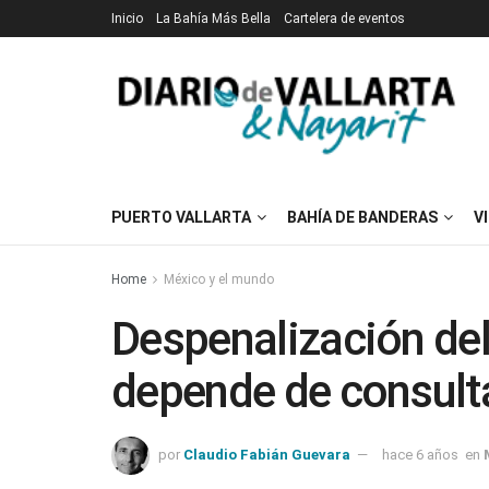
Inicio
La Bahía Más Bella
Cartelera de eventos
PUERTO VALLARTA
BAHÍA DE BANDERAS
V
Home
México y el mundo
Despenalización de
depende de consult
por
Claudio Fabián Guevara
hace 6 años
en