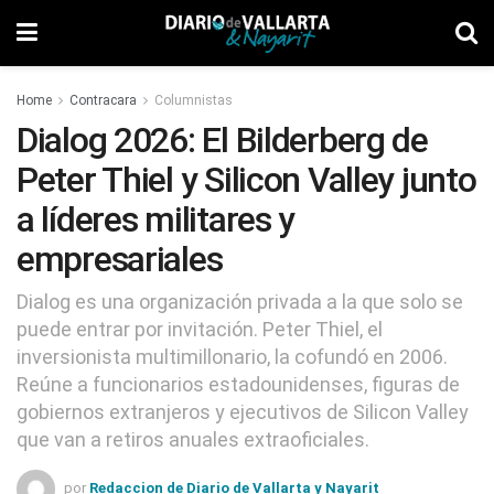
Home
Contracara
Columnistas
Dialog 2026: El Bilderberg de
Peter Thiel y Silicon Valley junto
a líderes militares y
empresariales
Dialog es una organización privada a la que solo se
puede entrar por invitación. Peter Thiel, el
inversionista multimillonario, la cofundó en 2006.
Reúne a funcionarios estadounidenses, figuras de
gobiernos extranjeros y ejecutivos de Silicon Valley
que van a retiros anuales extraoficiales.
por
Redaccion de Diario de Vallarta y Nayarit