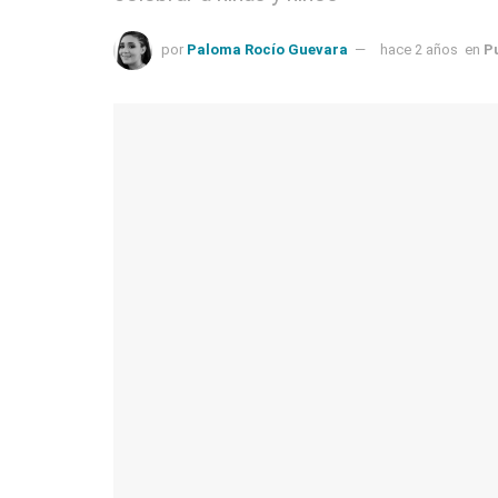
por
Paloma Rocío Guevara
hace 2 años
en
P