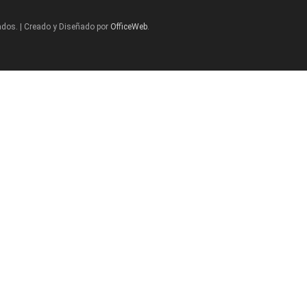
ados. | Creado y Diseñado por
OfficeWeb
.