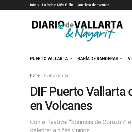
Inicio
La Bahía Más Bella
Cartelera de eventos
PUERTO VALLARTA
BAHÍA DE BANDERAS
V
Home
Puerto Vallarta
DIF Puerto Vallarta c
en Volcanes
Con el festival “Sonrisas de Corazón” e
celebrar a niñas y niños