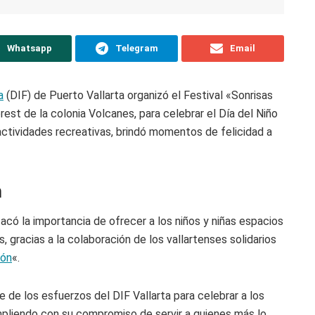
Whatsapp
Telegram
Email
a
(DIF) de Puerto Vallarta organizó el Festival «Sonrisas
st de la colonia Volcanes, para celebrar el Día del Niño
 actividades recreativas, brindó momentos de felicidad a
n
acó la importancia de ofrecer a los niños y niñas espacios
s, gracias a la colaboración de los vallartenses solidarios
zón
«.
e de los esfuerzos del DIF Vallarta para celebrar a los
umpliendo con su compromiso de servir a quienes más lo