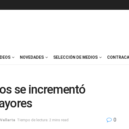
IDEOS
NOVEDADES
SELECCIÓN DE MEDIOS
CONTRACA
años se incrementó
mayores
0
Vallarta
Tiempo de lectura: 2 mins read