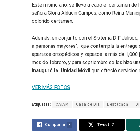
Este mismo año, se llevó a cabo el certamen de 
señora Gloria Alducin Campos, como Reina Municipa
colorido certamen.
Además, en conjunto con el Sistema DIF Jalisco, 
a personas mayores”, que contempla la entrega 
aparatos ortopédicos y zapatos a más de 1,000 j
mes de febrero, y para septiembre se les hizo 
inauguró la Unidad Móvil
que ofreció servicios 
VER MÁS FOTOS
Etiquetas:
CAIAM
Casa de Día
Destacada
DI
Compartir
3
Tweet
2