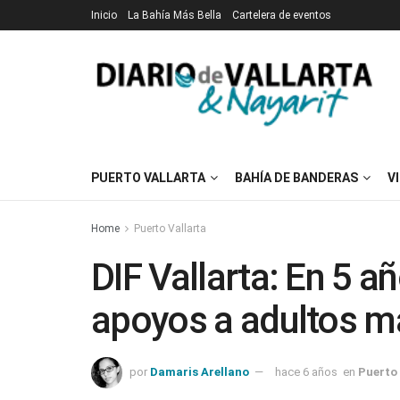
Inicio
La Bahía Más Bella
Cartelera de eventos
PUERTO VALLARTA
BAHÍA DE BANDERAS
V
Home
Puerto Vallarta
DIF Vallarta: En 5 
apoyos a adultos 
por
Damaris Arellano
hace 6 años
en
Puerto 