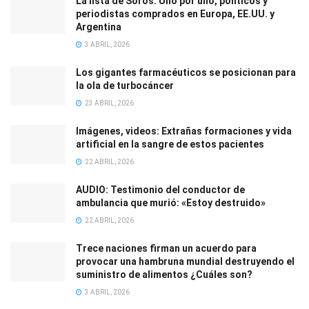
La lista de Soros: Uno por uno, políticos y
periodistas comprados en Europa, EE.UU. y
Argentina
3 ABRIL, 2026
Los gigantes farmacéuticos se posicionan para
la ola de turbocáncer
23 ABRIL, 2026
Imágenes, videos: Extrañas formaciones y vida
artificial en la sangre de estos pacientes
22 ABRIL, 2026
AUDIO: Testimonio del conductor de
ambulancia que murió: «Estoy destruido»
22 ABRIL, 2026
Trece naciones firman un acuerdo para
provocar una hambruna mundial destruyendo el
suministro de alimentos ¿Cuáles son?
3 ABRIL, 2026