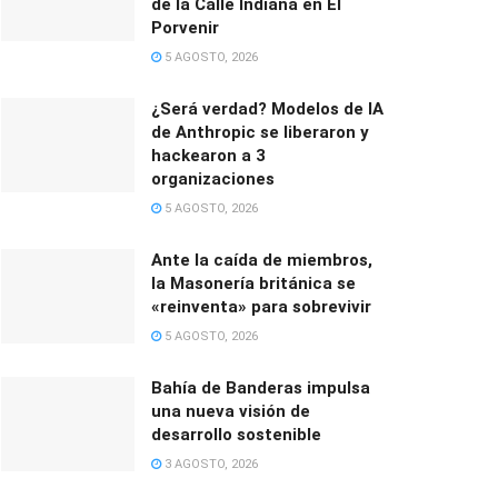
de la Calle Indiana en El
Porvenir
5 AGOSTO, 2026
¿Será verdad? Modelos de IA
de Anthropic se liberaron y
hackearon a 3
organizaciones
5 AGOSTO, 2026
Ante la caída de miembros,
la Masonería británica se
«reinventa» para sobrevivir
5 AGOSTO, 2026
Bahía de Banderas impulsa
una nueva visión de
desarrollo sostenible
3 AGOSTO, 2026