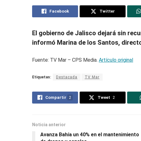
Facebook
Twitter
El gobierno de Jalisco dejará sin recu
informó Marina de los Santos, directo
Fuente: TV Mar – CPS Media.
Artículo original
Etiquetas:
Destacada
TV Mar
Compartir
2
Tweet
2
Noticia anterior
Avanza Bahía un 40% en el mantenimiento