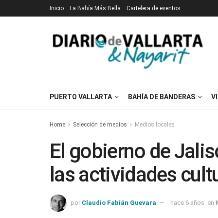
Inicio
La Bahía Más Bella
Cartelera de eventos
PUERTO VALLARTA
BAHÍA DE BANDERAS
V
Home
Selección de medios
Medios locales
El gobierno de Jalis
las actividades cult
por
Claudio Fabián Guevara
hace 6 años
en