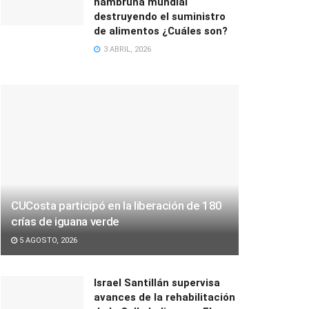
hambruna mundial
destruyendo el suministro
de alimentos ¿Cuáles son?
3 ABRIL, 2026
CUCosta participó en la liberación de 180
crías de iguana verde
5 AGOSTO, 2026
Israel Santillán supervisa
avances de la rehabilitación