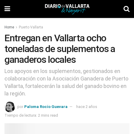
Home
Puerto Vallarta
Entregan en Vallarta ocho
toneladas de suplementos a
ganaderos locales
Los apoyos en los suplementos, gestionados en
colaboración con la Asociación Ganadera de Puerto
Vallarta, fortalecerán la salud del ganado bovino en
la región.
por
Paloma Rocío Guevara
hace 2 años
Tiempo de lectura: 2 mins read