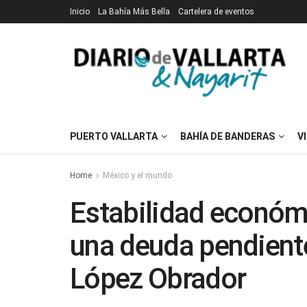
Inicio
La Bahía Más Bella
Cartelera de eventos
PUERTO VALLARTA
BAHÍA DE BANDERAS
V
Home
México y el mundo
Estabilidad económ
una deuda pendiente
López Obrador