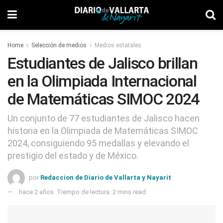
Home
Selección de medios
Medios estatales
Estudiantes de Jalisco brillan
en la Olimpiada Internacional
de Matemáticas SIMOC 2024
Un conjunto de 77 estudiantes de Jalisco hacen
historia en la Olimpiada de Matemáticas SIMOC
2024, consiguiendo 95 medallas y elevando el
prestigio del estado y de México.
por
Redaccion de Diario de Vallarta y Nayarit
hace 2 años
Tiempo de lectura: 2 mins read