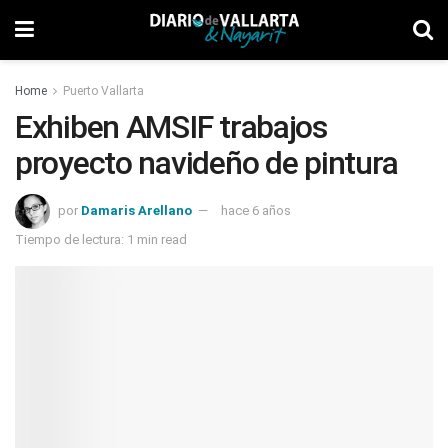
Home
Puerto Vallarta
Exhiben AMSIF trabajos
proyecto navideño de pintura
por
Damaris Arellano
hace 6 años
Tiempo de lectura: 1 min read