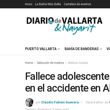
Inicio
La Bahía Más Bella
Cartelera de eventos
PUERTO VALLARTA
BAHÍA DE BANDERAS
V
Home
Selección de medios
Medios locales
Fallece adolescente
en el accidente en A
por
Claudio Fabián Guevara
hace 6 años
en
Tiempo de lectura: 2 mins read