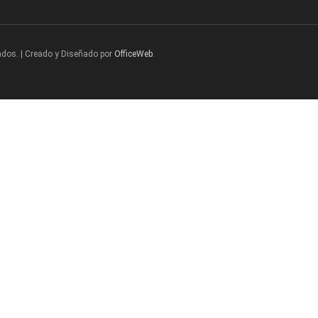
ados. | Creado y Diseñado por
OfficeWeb
.