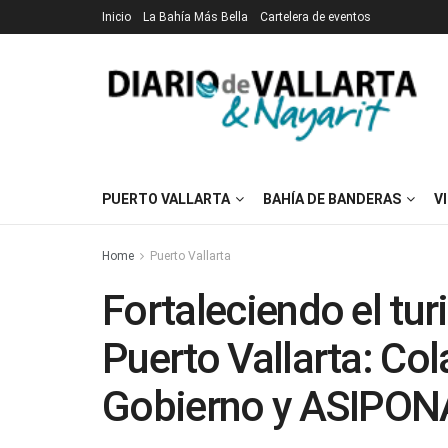
Inicio
La Bahía Más Bella
Cartelera de eventos
PUERTO VALLARTA
BAHÍA DE BANDERAS
V
Home
Puerto Vallarta
Fortaleciendo el tu
Puerto Vallarta: Co
Gobierno y ASIPON