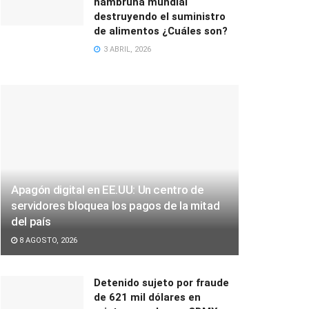
hambruna mundial
destruyendo el suministro
de alimentos ¿Cuáles son?
3 ABRIL, 2026
Apagón digital en EE.UU: Un centro de
servidores bloquea los pagos de la mitad
del país
8 AGOSTO, 2026
Detenido sujeto por fraude
de 621 mil dólares en