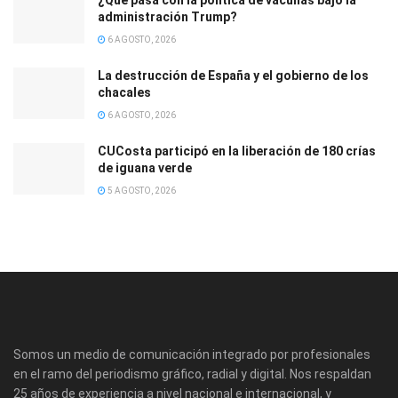
¿Qué pasa con la política de vacunas bajo la
administración Trump?
6 AGOSTO, 2026
La destrucción de España y el gobierno de los
chacales
6 AGOSTO, 2026
CUCosta participó en la liberación de 180 crías
de iguana verde
5 AGOSTO, 2026
Somos un medio de comunicación integrado por profesionales
en el ramo del periodismo gráfico, radial y digital. Nos respaldan
25 años de experiencia a nivel nacional e internacional, y