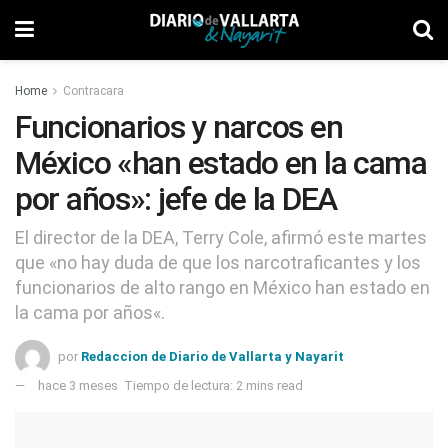
Home
Contracara
Funcionarios y narcos en
México «han estado en la cama
por años»: jefe de la DEA
El director de la DEA, Terry Cole, afirmó este martes
que «no hay duda de que los narcotraficantes y los
funcionarios de alto rango en México han estado en
la cama por años«.
por
Redaccion de Diario de Vallarta y Nayarit
hace 3 meses
Tiempo de lectura: 2 mins read