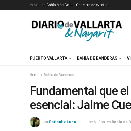
Inicio
La Bahía Más Bella
Cartelera de eventos
PUERTO VALLARTA
BAHÍA DE BANDERAS
V
Home
Bahía de Banderas
Fundamental que el 
esencial: Jaime Cu
por
Estibaliz Luna
hace 6 años
en
Bahía de 