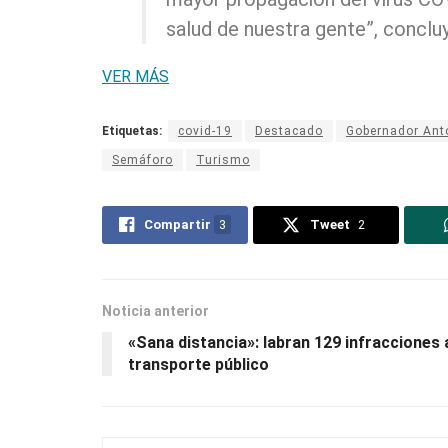
salud de nuestra gente”, conclu
VER MÁS
Etiquetas:
covid-19
Destacado
Gobernador Ant
Semáforo
Turismo
Compartir
3
Tweet
2
Noticia anterior
«Sana distancia»: labran 129 infracciones 
transporte público