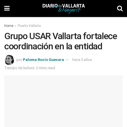
Home
Puerto Vallarta
Grupo USAR Vallarta fortalece
coordinación en la entidad
por
Paloma Rocío Guevara
hace 5 años
Tiempo de lectura: 2 mins read