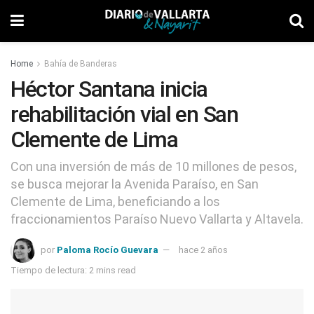
Home
Bahía de Banderas
Héctor Santana inicia
rehabilitación vial en San
Clemente de Lima
Con una inversión de más de 10 millones de pesos,
se busca mejorar la Avenida Paraíso, en San
Clemente de Lima, beneficiando a los
fraccionamientos Paraíso Nuevo Vallarta y Altavela.
por
Paloma Rocío Guevara
hace 2 años
Tiempo de lectura: 2 mins read