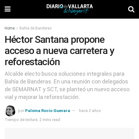
Home
Bahía de Banderas
Héctor Santana propone
acceso a nueva carretera y
reforestación
Alcalde electo busca soluciones integrales para
Bahía de Banderas. En una reunión con delegados
de SEMARNAT y SCT, se planteó un nuevo acceso
vial y mejorar la reforestación.
por
Paloma Rocío Guevara
hace 2 años
Tiempo de lectura: 2 mins read