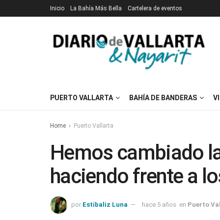
Inicio
La Bahía Más Bella
Cartelera de eventos
PUERTO VALLARTA
BAHÍA DE BANDERAS
V
Home
Puerto Vallarta
Hemos cambiado la 
haciendo frente a l
por
Estibaliz Luna
hace 5 años
en
Puerto Va