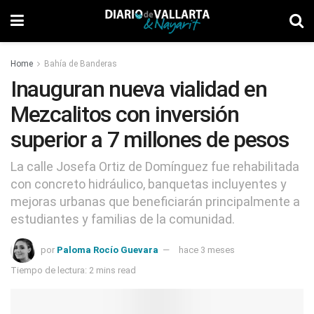
Home
Bahía de Banderas
Inauguran nueva vialidad en
Mezcalitos con inversión
superior a 7 millones de pesos
La calle Josefa Ortiz de Domínguez fue rehabilitada
con concreto hidráulico, banquetas incluyentes y
mejoras urbanas que beneficiarán principalmente a
estudiantes y familias de la comunidad.
por
Paloma Rocío Guevara
hace 3 meses
Tiempo de lectura: 2 mins read