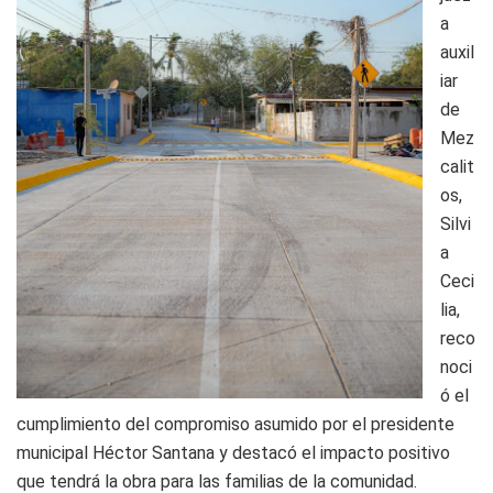
a
auxil
iar
de
Mez
calit
os,
Silvi
a
Ceci
lia,
reco
noci
ó el
cumplimiento del compromiso asumido por el presidente
municipal Héctor Santana y destacó el impacto positivo
que tendrá la obra para las familias de la comunidad.