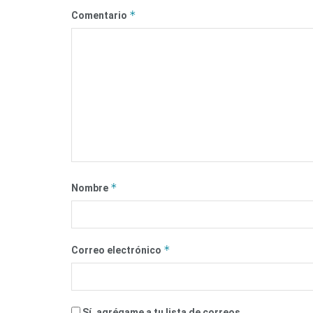
*
Comentario
*
Nombre
*
Correo electrónico
Sí, agrégame a tu lista de correos.