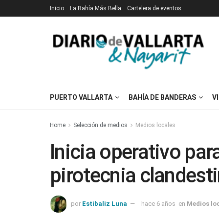
Inicio
La Bahía Más Bella
Cartelera de eventos
PUERTO VALLARTA
BAHÍA DE BANDERAS
V
Home
Selección de medios
Medios locales
Inicia operativo par
pirotecnia clandesti
por
Estibaliz Luna
hace 6 años
en
Medios lo