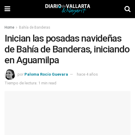
Home
Bahía de Banderas
Inician las posadas navideñas
de Bahía de Banderas, iniciando
en Aguamilpa
por
Paloma Rocío Guevara
hace 4 años
Tiempo de lectura: 1 min read