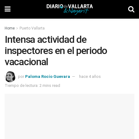
Home
Puerto Vallarta
Intensa actividad de
inspectores en el periodo
vacacional
por
Paloma Rocío Guevara
hace 4 años
Tiempo de lectura: 2 mins read