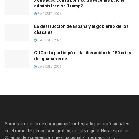
¿Qué pasa con la política de vacunas bajo la
administración Trump?
6 AGOSTO, 2026
La destrucción de España y el gobierno de los
chacales
6 AGOSTO, 2026
CUCosta participó en la liberación de 180 crías
de iguana verde
5 AGOSTO, 2026
Somos un medio de comunicación integrado por profesionales
en el ramo del periodismo gráfico, radial y digital. Nos respaldan
25 años de experiencia a nivel nacional e internacional, y