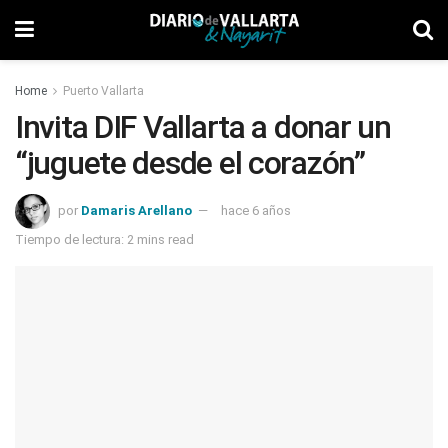
Home
Puerto Vallarta
Invita DIF Vallarta a donar un
“juguete desde el corazón”
por
Damaris Arellano
hace 6 años
Tiempo de lectura: 2 mins read