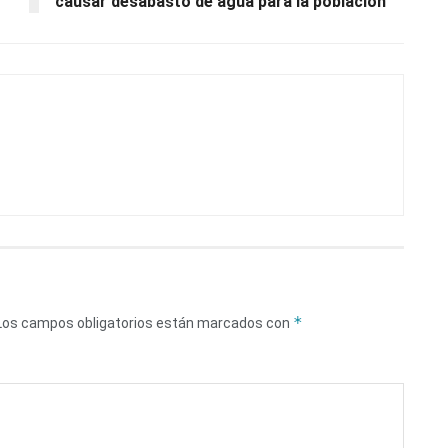
causar desabasto de agua para la población
*
Los campos obligatorios están marcados con