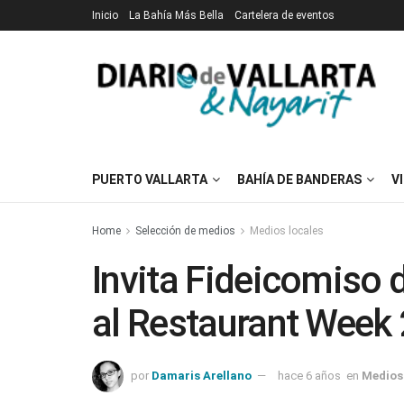
Inicio
La Bahía Más Bella
Cartelera de eventos
PUERTO VALLARTA
BAHÍA DE BANDERAS
V
Home
Selección de medios
Medios locales
Invita Fideicomiso 
al Restaurant Week
por
Damaris Arellano
hace 6 años
en
Medios